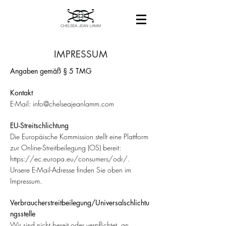
IMPRESSUM
Angaben gemäß § 5 TMG
Kontakt
E-Mail:
info@chelseajeanlamm.com
EU-Streitschlichtung
Die Europäische Kommission stellt eine Plattform
zur Online-Streitbeilegung (OS) bereit:
https://ec.europa.eu/consumers/odr/.
Unsere E-Mail-Adresse finden Sie oben im
Impressum.
Verbraucherstreitbeilegung/Universalschlichtu
ngsstelle
Wir sind nicht bereit oder verpflichtet, an